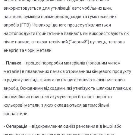
використовується для утилізації автомобільних шин,
частково сумішей полімерних відходів та гумотехнічних
виробів (ГТВ). На виході даного процесу з’являються
нафтопродукти ("синтетичне паливо"), які використовують як
пічне паливо, а також технічний ("чорний") вуглець, теплова
енергія та чорні метали.
-
Плавка
– процес переробки матеріалів (головним чином
металів) в плавильних печах з отриманням кінцевого продукту
в рідкому вигляді, з якого потім виготовляють різні металеві
вироби. Основними відходами, які утилізують шляхом плавки, є
автомобільні свинцеві акумуляторні батареї, чорні та
кольорові метали, з яких складаються автомобільні
запчастини.
-
Сепарація
– відокремлення однієї речовини від іншої або
виділення її зі складу суміші за допомогою сепаратора.