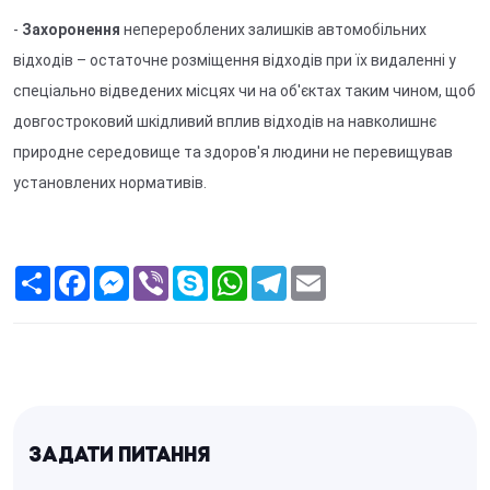
-
Захоронення
неперероблених залишків автомобільних
відходів – остаточне розміщення відходів при їх видаленні у
спеціально відведених місцях чи на об'єктах таким чином, щоб
довгостроковий шкідливий вплив відходів на навколишнє
природне середовище та здоров'я людини не перевищував
установлених нормативів.
S
F
M
V
S
W
T
E
h
a
e
i
k
h
e
m
a
c
s
b
y
a
l
a
r
e
s
e
p
t
e
i
e
b
e
r
e
s
g
l
o
n
A
r
o
g
p
a
k
e
p
m
r
Задати питання