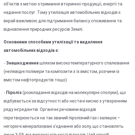
об'єктів з метою отримання вторинної продукції, енергії та
надання послуг. Тому утилізація автомобільних відходів є
вкрай важливою для підтримання балансу споживання та
відновлення природних ресурсів Землі.
Основними способами утилізації та видалення
автомобільних відходів є:
-
Знешкодження
шляхом високотемпературного спалювання
(неліквідні полімери та композити з їх вмістом, розчини із
вмістом нафтопродуктів тощо).
-
Піроліз
(розкладання відходів на молекулярні сполуки), що
відбувається за відсутності або нестачі кисню з утворенням
ряду інгредієнтів. Органічні речовини відходів
перетворюються на так званий піролізний газ і залишок –
негорючі мінералізовані з'єднання або золу, що становлять
лише 3-5% від вихідної кількості відходів. Цей спосіб