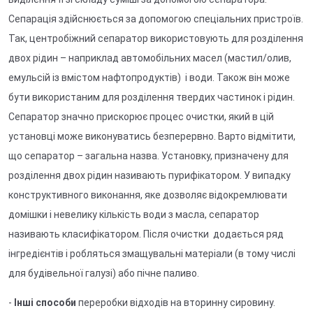
Сепарація здійснюється за допомогою спеціальних пристроїв.
Так, центробіжний сепаратор використовують для розділення
двох рідин – наприклад автомобільних масел (мастил/олив,
емульсій із вмістом нафтопродуктів) і води. Також він може
бути використаним для розділення твердих частинок і рідин.
Сепаратор значно прискорює процес очистки, який в цій
установці може виконуватись безперервно. Варто відмітити,
що сепаратор – загальна назва. Установку, призначену для
розділення двох рідин називають пурифікатором. У випадку
конструктивного виконання, яке дозволяє відокремлювати
домішки і невелику кількість води з масла, сепаратор
називають класифікатором. Після очистки додається ряд
інгредієнтів і робляться змащувальні матеріали (в тому числі
для будівельної галузі) або пічне паливо.
-
Інші способи
переробки відходів на вторинну сировину.