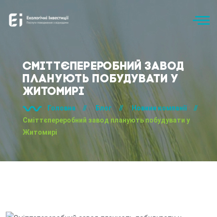
Сміттєпереробний завод
планують побудувати у
Житомирі
Головна
//
Блог
//
Новини компанії
//
Сміттєпереробний завод планують побудувати у
Житомирі