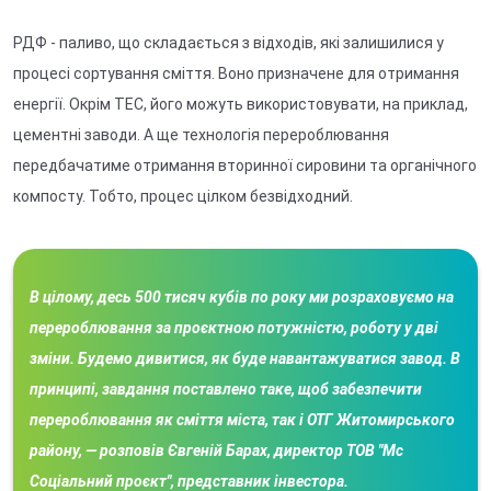
РДФ - паливо, що складається з відходів, які залишилися у
процесі сортування сміття. Воно призначене для отримання
енергії. Окрім ТЕС, його можуть використовувати, на приклад,
цементні заводи. А ще технологія перероблювання
передбачатиме отримання вторинної сировини та органічного
компосту. Тобто, процес цілком безвідходний.
В цілому, десь 500 тисяч кубів по року ми розраховуємо на
перероблювання за проєктною потужністю, роботу у дві
зміни. Будемо дивитися, як буде навантажуватися завод. В
принципі, завдання поставлено таке, щоб забезпечити
перероблювання як сміття міста, так і ОТГ Житомирського
району, — розповів Євгеній Барах, директор ТОВ "Мс
Соціальний проєкт", представник інвестора.