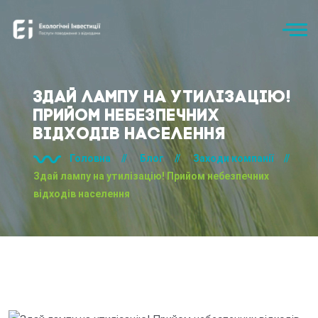
Здай лампу на утилізацію!
Прийом небезпечних
відходів населення
Головна
//
Блог
//
Заходи компанії
//
Здай лампу на утилізацію! Прийом небезпечних
відходів населення