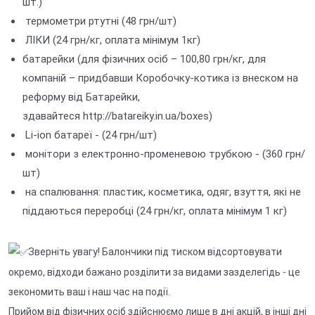
шт.)
термометри ртутні (48 грн/шт)
ЛІКИ (24 грн/кг, оплата мінімум 1кг)
батарейки (для фізичних осіб – 100,80 грн/кг, для
компаній – придбавши Коробочку-котика із внеском на
реформу від Батарейки,
здавайтеся http://batareiky.in.ua/boxes)
Li-ion батареї - (24 грн/шт)
монітори з електронно-променевою трубкою - (360 грн/
шт)
на спалювання: пластик, косметика, одяг, взуття, які не
піддаються переробці (24 грн/кг, оплата мінімум 1 кг)
Зверніть увагу! Балончики під тиском відсортовувати
окремо, відходи бажано розділити за видами зазделегідь - це
зекономить ваш і наш час на події.
Прийом від фізичних осіб здійснюємо лише в дні акцій, в інші дні