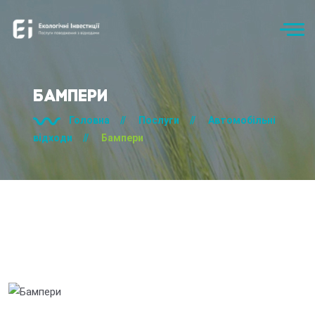
Бампери
Головна
//
Послуги
//
Автомобільні
відходи
//
Бампери