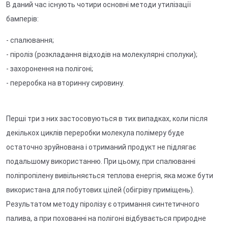
В даний час існують чотири основні методи утилізації
бамперів:
- спалювання;
- піроліз (розкладання відходів на молекулярні сполуки);
- захоронення на полігоні;
- переробка на вторинну сировину.
Перші три з них застосовуються в тих випадках, коли після
декількох циклів переробки молекула полімеру буде
остаточно зруйнована і отриманий продукт не підлягає
подальшому використанню. При цьому, при спалюванні
поліпропілену вивільняється теплова енергія, яка може бути
використана для побутових цілей (обігріву приміщень).
Результатом методу піролізу є отримання синтетичного
палива, а при похованні на полігоні відбувається природне