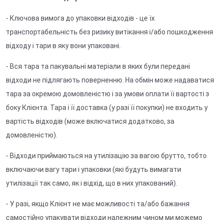
- Ключова вимога до упаковки відходів - це їх
транспортабельність без ризику витікання і/або пошкодження
відходу і тари в яку вони упаковані.
- Вся тара та пакувальні матеріали в яких були передані
відходи не підлягають поверненню. На обмін може надаватися
тара за окремою домовленістю і за умови оплати її вартості з
боку Клієнта. Тара і її доставка (у разі її покупки) не входить у
вартість відходів (може включатися додатково, за
домовленістю).
- Відходи приймаються на утилізацію за вагою брутто, тобто
включаючи вагу тари і упаковки (які будуть вимагати
утилізації так само, як і відхід, що в них упакований).
- У разі, якщо Клієнт не має можливості та/або бажання
самостійно упакувати відходи належним чином ми можемо