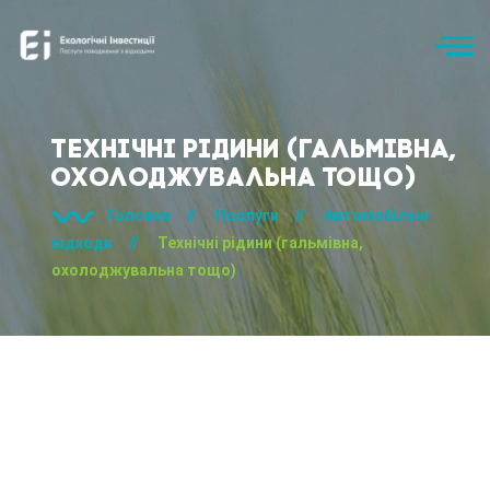
Технічні рідини (гальмівна,
охолоджувальна тощо)
Головна
//
Послуги
//
Автомобільні
відходи
//
Технічні рідини (гальмівна,
охолоджувальна тощо)