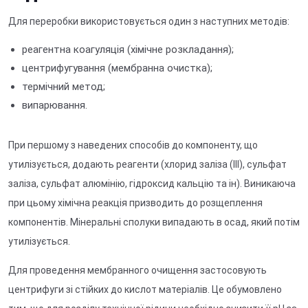
Для переробки використовується один з наступних методів:
реагентна коагуляція (хімічне розкладання);
центрифугування (мембранна очистка);
термічний метод;
випарювання.
При першому з наведених способів до компоненту, що
утилізується, додають реагенти (хлорид заліза (III), сульфат
заліза, сульфат алюмінію, гідроксид кальцію та ін). Виникаюча
при цьому хімічна реакція призводить до розщеплення
компонентів. Мінеральні сполуки випадають в осад, який потім
утилізується.
Для проведення мембранного очищення застосовують
центрифуги зі стійких до кислот матеріалів. Це обумовлено