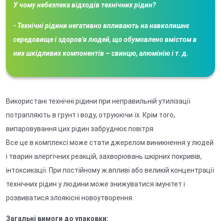
У чому небезпека відходів технічних рідин?
- Технічні рідини негативно впливають на навколишнє
середовище і здоров'я людей, що обумовлено вмістом в
них шкідливих компонентів – свинцю, алюмінію і т. д.
Використані технічні рідини при неправильній утилізації
потрапляють в грунт і воду, отруюючи їх. Крім того,
випаровування цих рідин забруднює повітря
Все це в комплексі може стати джерелом виникнення у людей
і тварин алергічних реакцій, захворювань шкірних покривів,
інтоксикації. При постійному ж впливі або великій концентрації
технічних рідин у людини може знижуватися імунітет і
розвиватися злоякісні новоутворення.
Загальні вимоги до упаковки: