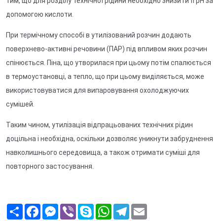
тим, що для розділу технічної рідини необхідно знизити її рН за
допомогою кислоти.
При термічному способі в утилізований розчин додають
поверхнево-активні речовини (ПАР) під впливом яких розчин
спінюється. Піна, що утворилася при цьому потім спалюється
в термоустановці, а тепло, що при цьому виділяється, може
використовуватися для випаровування охолоджуючих
сумішей.
Таким чином, утилізація відпрацьованих технічних рідин
доцільна і необхідна, оскільки дозволяє уникнути забруднення
навколишнього середовища, а також отримати суміші для
повторного застосування.
S
F
M
V
S
W
T
E
h
a
e
i
k
h
e
m