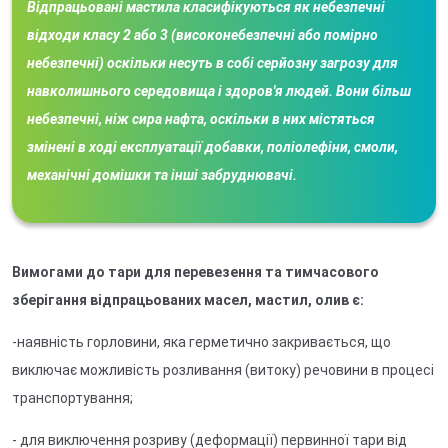
Відпрацьовані мастила класифікуються як небезпечні
відходи класу 2 або 3 (високонебезпечні або помірно
небезпечні) оскільки несуть в собі серйозну загрозу для
навколишнього середовища і здоров'я людей. Вони більш
небезпечні, ніж сира нафта, оскільки в них містяться
змінені в ході експлуатації добавки, поліолефіни, смоли,
механічні домішки та інші забруднювачі.
Вимогами до тари для перевезення та тимчасового
зберігання відпрацьованих масел, мастил, олив є:
-наявність горловини, яка герметично закривається, що
виключає можливість розливання (витоку) речовини в процесі
транспортування;
- для виключення розриву (деформації) первинної тари від