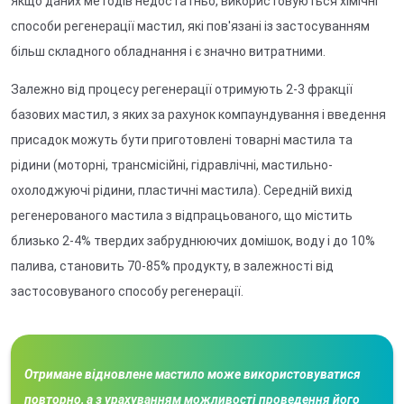
Якщо даних методів недостатньо, використовуються хімічні
способи регенерації мастил, які пов'язані із застосуванням
більш складного обладнання і є значно витратними.
Залежно від процесу регенерації отримують 2-3 фракції
базових мастил, з яких за рахунок компаундування і введення
присадок можуть бути приготовлені товарні мастила та
рідини (моторні, трансмісійні, гідравлічні, мастильно-
охолоджуючі рідини, пластичні мастила). Середній вихід
регенерованого мастила з відпрацьованого, що містить
близько 2-4% твердих забруднюючих домішок, воду і до 10%
палива, становить 70-85% продукту, в залежності від
застосовуваного способу регенерації.
Отримане відновлене мастило може використовуватися
повторно, а з урахуванням можливості проведення його