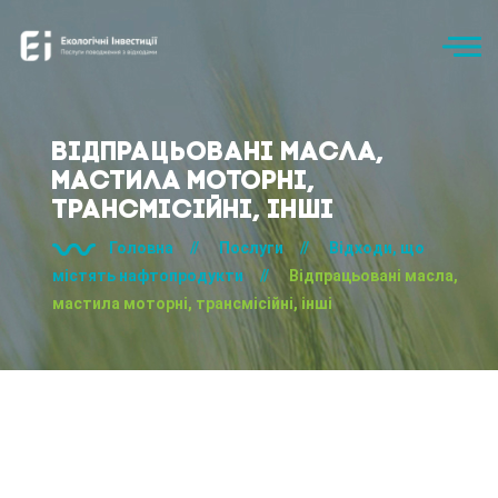
Відпрацьовані масла,
мастила моторні,
трансмісійні, інші
Головна
//
Послуги
//
Відходи, що
містять нафтопродукти
//
Відпрацьовані масла,
мастила моторні, трансмісійні, інші