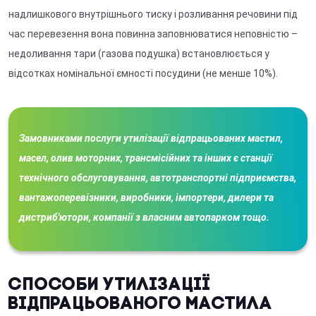
надлишкового внутрішнього тиску і розливання речовини під
час перевезення вона повинна заповнюватися неповністю –
недоливання тари (газова подушка) встановлюється у
відсотках номінальної ємності посудини (не менше 10%).
Замовниками послуги утилізації відпрацьованих мастил,
масел, олив моторних, трансмісійних та інших є станції
технічного обслуговування, автотранспортні підприємства,
вантажоперевізники, виробники, імпортери, дилери та
дистриб'ютори, компанії з власним автопарком тощо.
Способи утилізації
відпрацьованого мастила