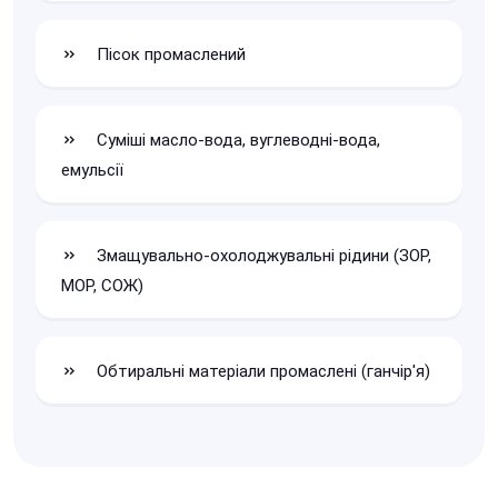
Пісок промаслений
Суміші масло-вода, вуглеводні-вода,
емульсії
Змащувально-охолоджувальні рідини (ЗОР,
МОР, СОЖ)
Обтиральні матеріали промаслені (ганчір'я)