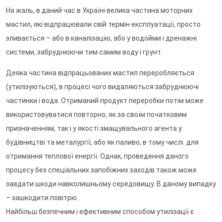
На жаль, в даний час в Україні велика частина моторних
мастил, які відпрацювали свій термін експлуатації, просто
зливається – або в каналізацію, або у водойми і дренажні
системи, забруднюючи тим самим воду і грунт.
Деяка частина відпрацьованих мастил переробляється
(утилізуються), в процесі чого видаляються забруднюючі
частинки і вода. Отриманий продукт переробки потім може
використовуватися повторно, як за своїм початковим
призначенням, так і у якості змащувального агента у
будівництві та металургії, або як паливо, в тому числі для
отримання теплової енергії. Однак, проведення даного
процесу без спеціальних запобіжних заходів також може
завдати шкоди навколишньому середовищу. В даному випадку
– зашкодити повітрю.
Найбільш безпечним і ефективним способом утилізації є