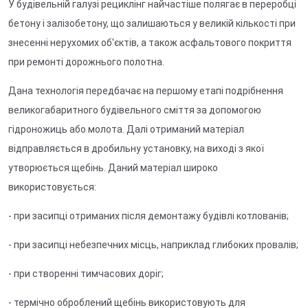
У будівельній галузі рециклінг найчастіше полягає в переробці
бетону і залізобетону, що залишаються у великій кількості при
знесенні нерухомих об'єктів, а також асфальтового покриття
при ремонті дорожнього полотна.
Дана технологія передбачає на першому етапі подрібнення
великогабаритного будівельного сміття за допомогою
гідроножиць або молота. Далі отриманий матеріал
відправляється в дробильну установку, на виході з якої
утворюється щебінь. Даний матеріал широко
використовується:
- при засипці отриманих після демонтажу будівлі котлованів;
- при засипці небезпечних місць, наприклад глибоких провалів;
- при створенні тимчасових доріг;
- термічно оброблений щебінь використовують для