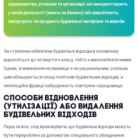
підприємства, установи та організації, які використовують
у своїй діяльності (мають на балансі) або виробляють,
імпортують чи продають будівельні матеріали та вироби.
За ступенем небезпеки будівельні відходи в основному
відносяться до четвертого класу, тобто є малонебезпечними.
Однак, їх вивезення на звалище є не раціональним, оскільки
цим збільшуються площі полігонів будівельних відходів, а
пилоподібні фракції забруднюють повітряне середовище.
Способи відновлення
(утилізації) або видалення
будівельних відходів
Перш за все, слід враховувати, що будівельні відходи можуть
бути перероблені за допомогою спеціального обладнання