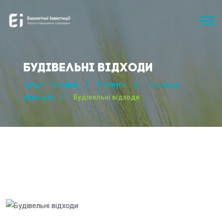
Будівельні відходи
Головна
//
Послуги
//
Інші види
відходів
//
Будівельні відходи