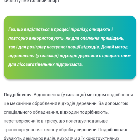
кислоту і метиловий спирт.
Газ, що виділяється в процесі піролізу, очищають і
повторно використовують, як для опалення приміщень,
так і для розігріву наступної порції відходів. Даний метод
відновлення (утилізації) відходів деревини є пріоритетним
для лісозаготівельних підприємств.
Подрібнення.
Відновлення (утилізація) методом подрібнення -
це механічне оброблення відходів деревини. За допомогою
спеціального обладнання, відходии подрібнюють,
перетворюючи їх в тріску, що полегшує подальше
транспортування і хімічну обробку сировини. Подрібнювачі
бувають декількох видів, виходячи з їх конструктивних