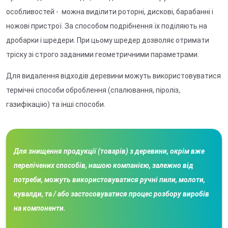
особливостей - можна виділити роторні, дискові, барабанні і
ножові пристрої. За способом подрібнення їх поділяють на
дробарки і шредери. При цьому шредер дозволяє отримати
тріску зі строго заданими геометричними параметрами.
Для видалення відходів деревини можуть використовуватися
термічні способи оброблення (спалювання, піроліз,
газифікацію) та інші способи.
Для знищення продукції (товарів) з деревини, окрім вже
перелічених способів, нашою компанією, залежно від
потреби, можуть використовуватися ручні пили, молоти,
кувалди, та / або застосовуватися процес розбору виробів
на компоненти.