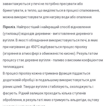
завантажуються у печі не потрібно пресувати або
брикетувати, а тепло, що виділяється в процесі спалювання,
можна використовувати для нагріву води або опалення.
Піроліз.
Найпростіший і найкращий спосіб відновлення
(утилізації) відходів деревини - виготовлення деревного
вугілля. В якості обладнання використовуються печі, в яких
при нагріванні до 450°С відбувається процес піролізу
(згоряння в атмосфері з обмеженістю кисню). Результатом
процесу стає деревне вугілля - паливо з високим коефіцієнтом
тепловіддачі.
В процесі піролізу кожна отримана фракція піддається
додатковій обробці і в подальшому використовується для
різних цілей. Тверде вугілля стабілізують, охолоджують і
фасують. Рідкий залишок проходить кілька ступенів
оброблення, в результаті яких отримують альдегіди, оцтову