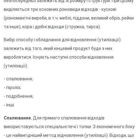
безпосередньо залежить від їх розміру і структури. При цьому
виділяється три основних різновиди відходів - кускові
(різноманітні вироби, в т.ч. меблі, піддони, великий обріз, рейки
та інше), кора і дрібні відходи (стружка, тирса).
Вибір способу і обладнання для відновлення (утилізації)
залежить від того, який кінцевий продукт буде з них
вироблятися. Існують наступні способи відновлення
(утилізації):
- спалювання;
- піроліз;
- подрібнення;
- інші.
Спалювання.
Для прямого спалювання відходів
використовуються спеціальні печі і топки. З економічного боку
- це найвигідніший метод відновлення (утилізації). Відходи, що