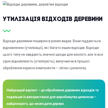
Утилізація відходів деревини
Відходи деревини поширені в різних видах. Вони піддаються
відновленню (утилізації), як і багато інших відходів. Відходи
цього типу не завдають значної шкоди для екології, але їх все
одно відновлюють (утилізують), вилучаючи в процесі
оброблення корисні компоненти — лігнін і целюлозу.
Найкращий варіант – це оброблення деревних відходів та
подальше їх використання для виробництва целюлози –
найціннішого, що може дати дерево.