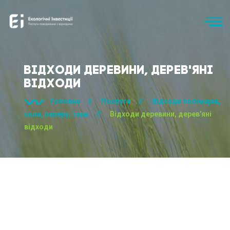
Відходи деревини, дерев'яні
відходи
Головна
//
Послуги
//
Відходи полімерів,
скла, паперу, тари
//
Відходи деревини, дерев'яні
відходи